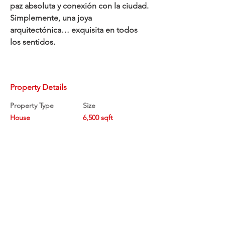
paz absoluta y conexión con la ciudad.
Simplemente, una joya 
arquitectónica… exquisita en todos 
los sentidos.
Property Details
Property Type
Size
House
6,500 sqft
Bedrooms
Bathrooms
5
4
Year Built
Floors
2012
3
Property Location