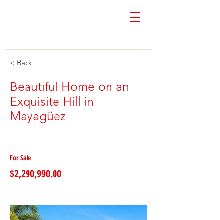
Colón & Vivoni
Real Estate
< Back
Beautiful Home on an
Exquisite Hill in
Mayagüez
For Sale
$2,290,990.00